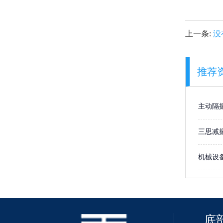
上一条:
没
推荐
主动隔
辑
三思减
机械设
底