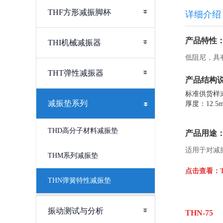
THF方形减振脚杯
详细介绍
产品特性
THI机械减振器
低阻尼，具
THT弹性减振器
产品结构
标准供货样
减振垫系列
厚度：12.5m
THD高分子材料减振垫
产品用途
适用于对减
THM系列减振垫
点击查看：
THN弹簧特性减振垫
振动测试与分析
THN-75