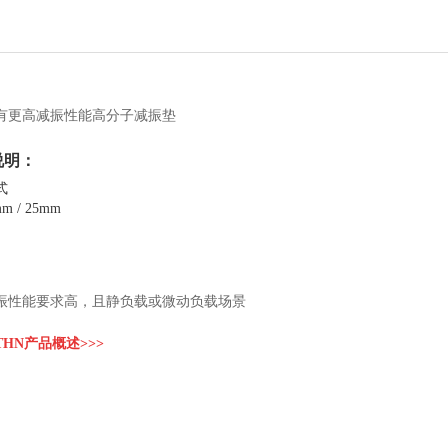
：
有更高减振性能高分子减振垫
说明：
式
m / 25mm
：
振性能要求高，且静负载或微动负载场景
THN产品概述>>>