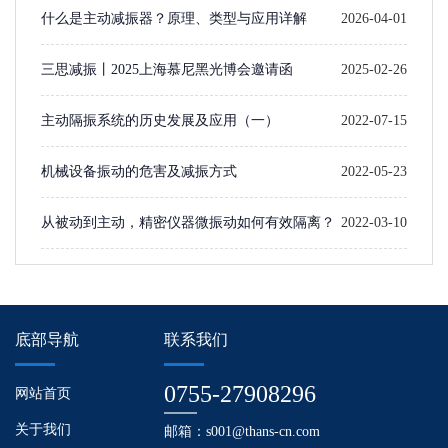
选型逻辑
什么是主动减振器？原理、类型与应用详解
2026-04-01
三思减振丨2025上海慕尼黑光博会邀请函
2025-02-26
主动隔振系统的历史发展及应用（一）​
2022-07-15
机械设备振动的危害及减振方式
2022-05-23
从被动到主动，精密仪器微振动如何有效隔离？
2022-03-10
底部导航
联系我们
0755-27908296
网站首页
关于我们
邮箱：s001@thans-cn.com